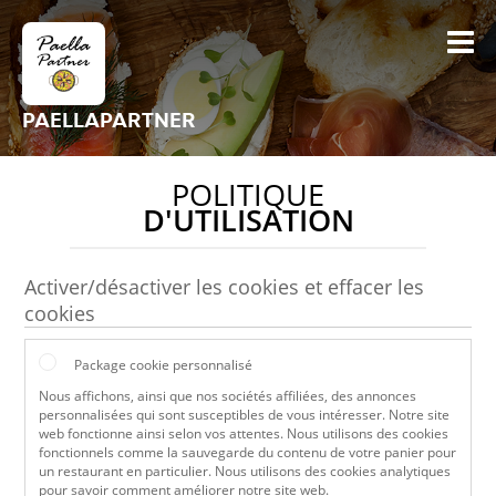
PAELLAPARTNER
POLITIQUE
D'UTILISATION
Activer/désactiver les cookies et effacer les
cookies
Package cookie personnalisé
Nous affichons, ainsi que nos sociétés affiliées, des annonces
personnalisées qui sont susceptibles de vous intéresser. Notre site
web fonctionne ainsi selon vos attentes. Nous utilisons des cookies
fonctionnels comme la sauvegarde du contenu de votre panier pour
un restaurant en particulier. Nous utilisons des cookies analytiques
pour savoir comment améliorer notre site web.